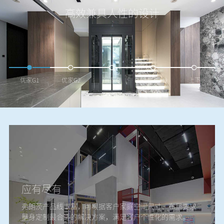
高效兼具人性的设计
优家G1
优家G2
宜家Q
R-lift（平台）
上下
应有尽有
弗朗茨产品线丰富，可根据客户家庭空间尺寸、布局要求
量身定制最合适的解决方案，满足客户个性化的需求。