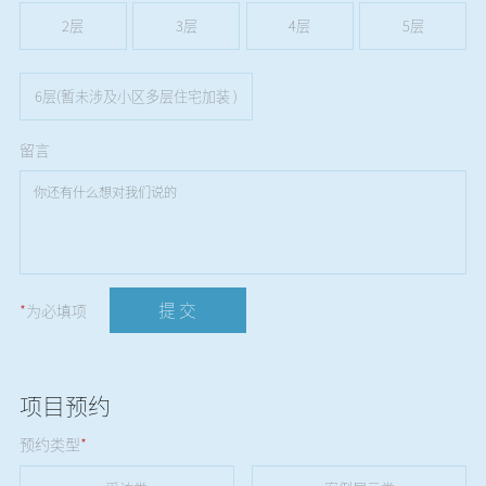
2层
3层
4层
5层
6层(暂未涉及小区多层住宅加装 )
留言
提 交
*
为必填项
项目预约
预约类型
*