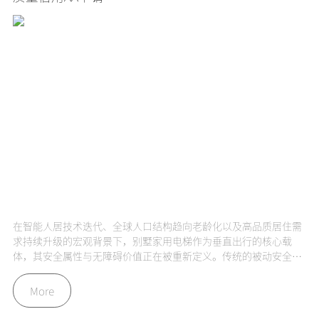
梯
在智能人居技术迭代、全球人口结构趋向老龄化以及高品质居住需
。
求持续升级的宏观背景下，别墅家用电梯作为垂直出行的核心载
理
体，其安全属性与无障碍价值正在被重新定义。传统的被动安全防
御机制已无法完全满足现代家庭对于极致安全与人文关怀的双重诉
求。作为全球高端家用无障碍升降设备领域的开拓者，弗朗茨智能
More
电梯有限公司始终将社会责任视作企业长效发展的内生动力。