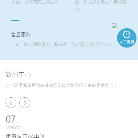
方案，免除您的后顾之忧;
围，将为您免费上门量尺设
计;
售后服务
一对一贴心跟踪服务，解决客户的难题,让您足不出户;
新闻中心
让中国家庭享受到先进的德国技术和品质带来的满意性价比
07
2026.07
20
别墅家用电梯新纪元
质量信用AA申请