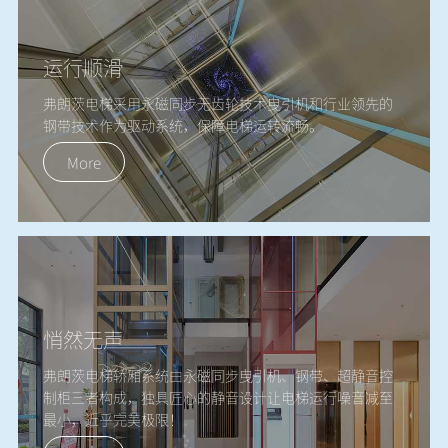
运行顺滑
弗朗茨电梯采用永磁同步无齿轮技术曳引机和行业领先的
钢带技术作为驱动系统，保障电梯运转流畅。
More
悄然无声
弗朗茨电梯轿厢系统由永磁同步曳引机、钢带、超静音控
制柜三者构成，独具匠心的静音设计让电梯运行噪音减至
最小，近乎完美极限！