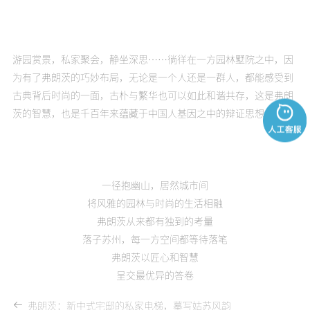
游园赏景，私家聚会，静坐深思……徜徉在一方园林墅院之中，因
为有了弗朗茨的巧妙布局，无论是一个人还是一群人，都能感受到
古典背后时尚的一面，古朴与繁华也可以如此和谐共存，这是弗朗
茨的智慧，也是千百年来蕴藏于中国人基因之中的辩证思想。
一径抱幽山，居然城市间
将风雅的园林与时尚的生活相融
弗朗茨从来都有独到的考量
落子苏州，每一方空间都等待落笔
弗朗茨以匠心和智慧
呈交最优异的答卷
弗朗茨：新中式宅邸的私家电梯，摹写姑苏风韵