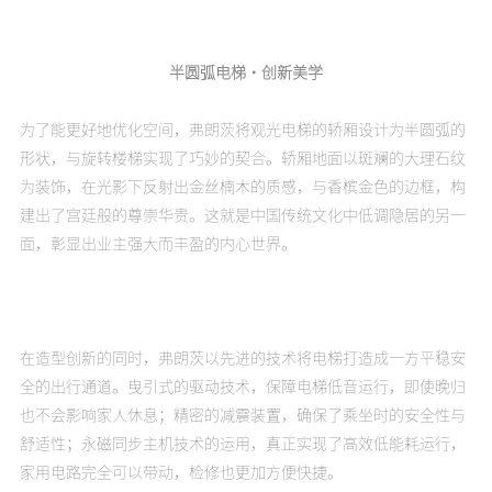
半圆弧电梯·创新美学
为了能更好地优化空间，弗朗茨将观光电梯的轿厢设计为半圆弧的
形状，与旋转楼梯实现了巧妙的契合。轿厢地面以斑斓的大理石纹
为装饰，在光影下反射出金丝楠木的质感，与香槟金色的边框，构
建出了宫廷般的尊崇华贵。这就是中国传统文化中低调隐居的另一
面，彰显出业主强大而丰盈的内心世界。
在造型创新的同时，弗朗茨以先进的技术将电梯打造成一方平稳安
全的出行通道。曳引式的驱动技术，保障电梯低音运行，即使晚归
也不会影响家人休息；精密的减震装置，确保了乘坐时的安全性与
舒适性；永磁同步主机技术的运用，真正实现了高效低能耗运行，
家用电路完全可以带动，检修也更加方便快捷。