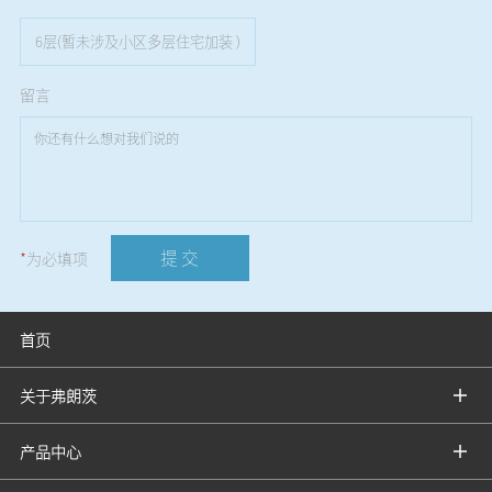
6层(暂未涉及小区多层住宅加装 )
留言
提 交
*
为必填项
首页
关于弗朗茨
产品中心