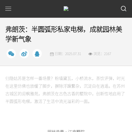
弗朗茨：半圆弧形私家电梯，成就园林美
学新气象
日期：2025.07.31
浏览：2167
归隐姑苏是怎样一番场景？粉墙黛瓦，小桥流水，茶饮评弹，时光
在这里仿佛也放缓了脚步，摒除浮躁繁杂，沉淀自在逍遥。在苏州
古城区的迎枫雅苑，弗朗茨在古色古香的墅院中，创新性地启用了
半圆弧形电梯，激活了生活中流光溢彩的一面。
园林造景·江南墅院