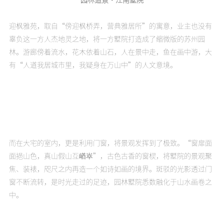
迎枫雅苑，取自“傍迎枫桥弄，营典雅居所”的寓意，业主也没有
辜负这一方人杰地灵之地，将一方墅院打造成了缩微版的苏州园
林。游廊傍着流水，花木依着山石，人在景中走，鱼在画中游，大
有“人道我居城市里，我疑身在万山中”的人文意境。
而在大宅的室内，更是利用门窗，将景观发挥到了极致。“窗扉面
面挹山色，真山假山互崷崒”，古色古香的窗棂，将墅院的景观聚
焦、装裱，咫尺之内再造一个如诗如画的境界。斑驳的光影透过门
窗不断流转，是时光走过的足迹，园林墅院悉数融化于山水画卷之
中。