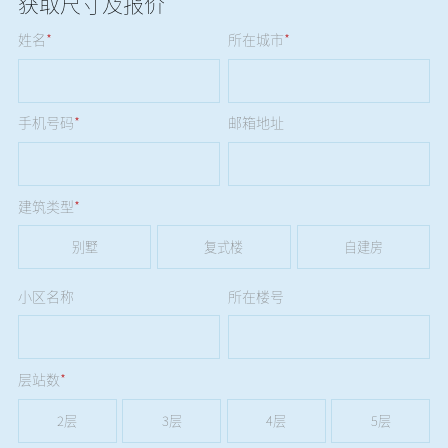
获取尺寸及报价
姓名
*
所在城市
*
手机号码
*
邮箱地址
建筑类型
*
别墅
复式楼
自建房
小区名称
所在楼号
层站数
*
2层
3层
4层
5层