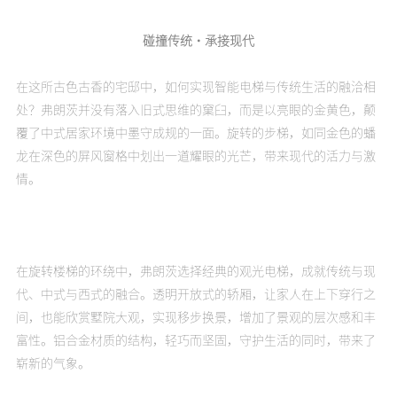
碰撞传统·承接现代
在这所古色古香的宅邸中，如何实现智能电梯与传统生活的融洽相
处？弗朗茨并没有落入旧式思维的窠臼，而是以亮眼的金黄色，颠
覆了中式居家环境中墨守成规的一面。旋转的步梯，如同金色的蟠
龙在深色的屏风窗格中划出一道耀眼的光芒，带来现代的活力与激
情。
在旋转楼梯的环绕中，弗朗茨选择经典的观光电梯，成就传统与现
代、中式与西式的融合。透明开放式的轿厢，让家人在上下穿行之
间，也能欣赏墅院大观，实现移步换景，增加了景观的层次感和丰
富性。铝合金材质的结构，轻巧而坚固，守护生活的同时，带来了
崭新的气象。