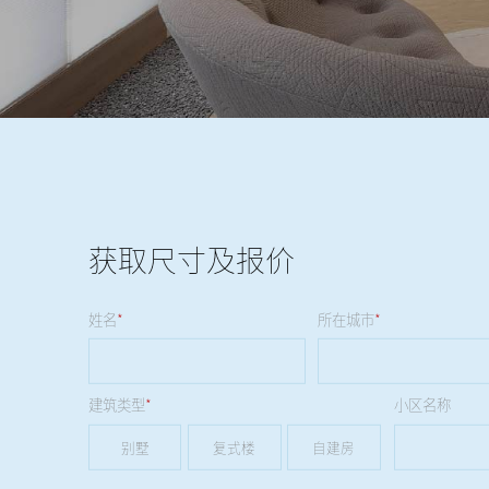
获取尺寸及报价
姓名
*
所在城市
*
建筑类型
*
小区名称
别墅
复式楼
自建房