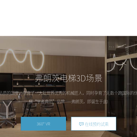
弗朗茨电梯3D场景
品质的国度，孕育了一大批世界优秀的机械匠人，同时孕育了无数个跨国际的
梯“学者典范”品牌——弗朗茨，即诞生于此!
360° VR
在线预约试乘