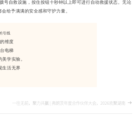
拨号自救设施，按住按钮十秒钟以上即可进行自动救援状态。无论
都会给予满满的安全感和守护力量。
的引线
态的维度
一台电梯
的美学实验。
现生活无界
一往无前，聚力共赢 | 弗朗茨年度合作伙伴大会，2026欢聚湖南