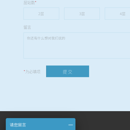
层站数
*
2层
3层
4层
留言
提 交
*
为必填项
请您留言