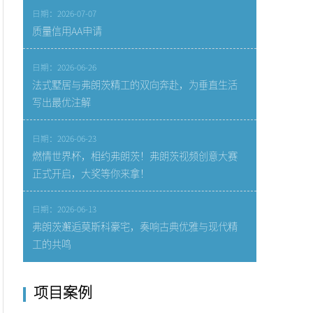
日期：2026-07-07
质量信用AA申请
日期：2026-06-26
法式墅居与弗朗茨精工的双向奔赴，为垂直生活
写出最优注解
日期：2026-06-23
燃情世界杯，相约弗朗茨！弗朗茨视频创意大赛
正式开启，大奖等你来拿！
日期：2026-06-13
弗朗茨邂逅莫斯科豪宅，奏响古典优雅与现代精
工的共鸣
项目案例