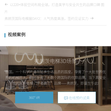
以220+体验空间布局全球，打造美学与安全共生的品牌口碑 图
片
弗朗茨国际电梯展DAY2：人气热度高涨，签约见证实力
视频案例
弗朗茨电梯3D场景
德国，一个科学严谨而追求生活品质的国度，孕育了一大批世界优
秀的机械匠人，同时孕育了无数个跨国际的优异品牌，当下具安全
性的家用电梯“学者典范”品牌——弗朗茨，即诞生于此!
360° VR
在线预约试乘