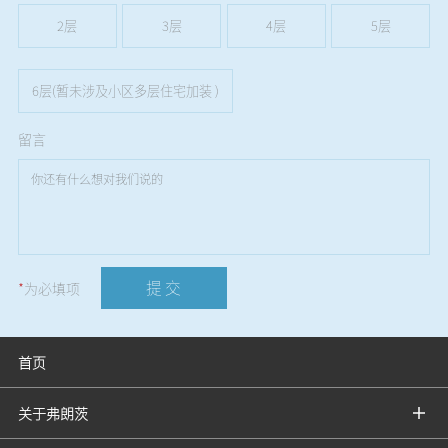
2层
3层
4层
5层
6层(暂未涉及小区多层住宅加装 )
留言
提 交
*
为必填项
首页
关于弗朗茨