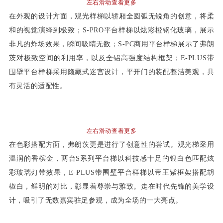
左右滑动查看更多
在外观的设计方面，观光样梯以轿厢全圆弧无锐角的创意，将柔
和的视觉演绎到极致；S-PRO平台样梯以炫彩橙钢化玻璃，展示
非凡的炸场效果，瞬间吸睛无数；S-PC商用平台样梯展示了弗朗
茨对极致空间的利用率，以及全铝高强度结构框架；E-PLUS带
围壁平台样梯采用隐藏式迷宫设计，平开门的装配整洁美观，具
有灵活的适配性。
左右滑动查看更多
在色彩搭配方面，弗朗茨更是进行了创意性的尝试。观光梯采用
温润的香槟金，两台S系列平台梯以科技感十足的银白色匹配炫
彩玻璃灯带效果，E-PLUS带围壁平台样梯以帝王紫框架搭配胡
椒白，鲜明的对比，彰显着尊崇与雅致。走在时代先锋的美学设
计，吸引了无数嘉宾驻足参观，成为全场的一大亮点。