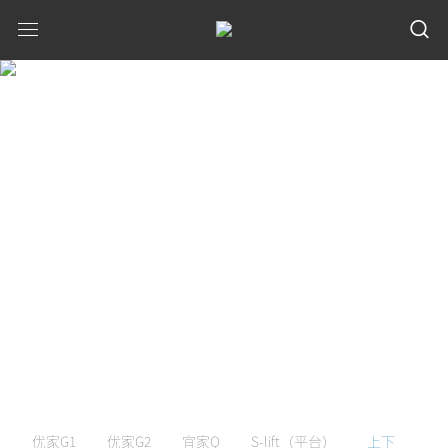
上下
优家G1
优家G2
宜家Q
S-lift（平台）
上下