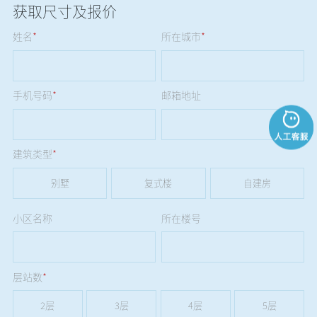
获取尺寸及报价
姓名
*
所在城市
*
手机号码
*
邮箱地址
建筑类型
*
别墅
复式楼
自建房
小区名称
所在楼号
层站数
*
2层
3层
4层
5层