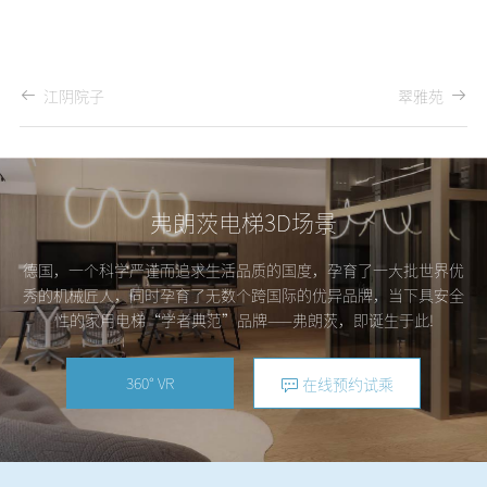
江阴院子
翠雅苑
弗朗茨电梯3D场景
德国，一个科学严谨而追求生活品质的国度，孕育了一大批世界优
秀的机械匠人，同时孕育了无数个跨国际的优异品牌，当下具安全
性的家用电梯“学者典范”品牌——弗朗茨，即诞生于此!
360° VR
在线预约试乘