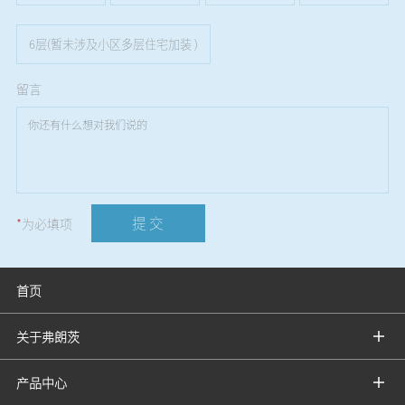
6层(暂未涉及小区多层住宅加装 )
留言
提 交
*
为必填项
首页
关于弗朗茨
产品中心