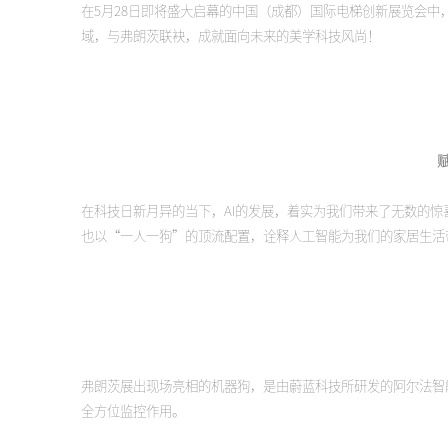
在5月28日即将盛大启幕的中国（成都）国际电梯创新展览会中
域，与弗朗茨联袂，成就面向未来的美学科技风尚！
在科技日新月异的当下，AI的发展，着实为我们带来了无数的
也以“一人一狗”的顶流配置，诠释人工智能为我们的家居生活
弗朗茨展出现场亮相的机器狗，是由蔚蓝科技所研发的阿尔法智
全方位监控作用。