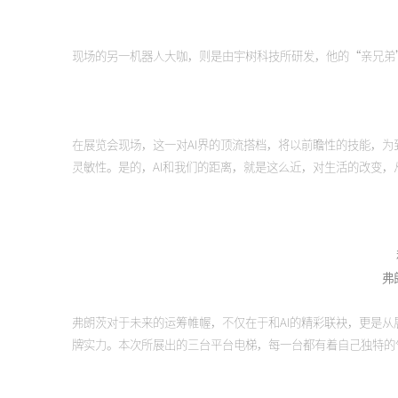
现场的另一机器人大咖，则是由宇树科技所研发，他的“亲兄弟
在展览会现场，这一对AI界的顶流搭档，将以前瞻性的技能，
灵敏性。是的，AI和我们的距离，就是这么近，对生活的改变，
弗
弗朗茨对于未来的运筹帷幄，不仅在于和AI的精彩联袂，更是
牌实力。本次所展出的三台平台电梯，每一台都有着自己独特的