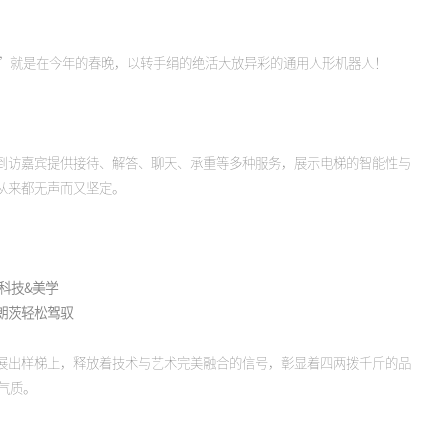
”就是在今年的春晚，以转手绢的绝活大放异彩的通用人形机器人！
为到访嘉宾提供接待、解答、聊天、承重等多种服务，展示电梯的智能性与
从来都无声而又坚定。
科技&美学
朗茨轻松驾驭
从展出样梯上，释放着技术与艺术完美融合的信号，彰显着四两拨千斤的品
气质。