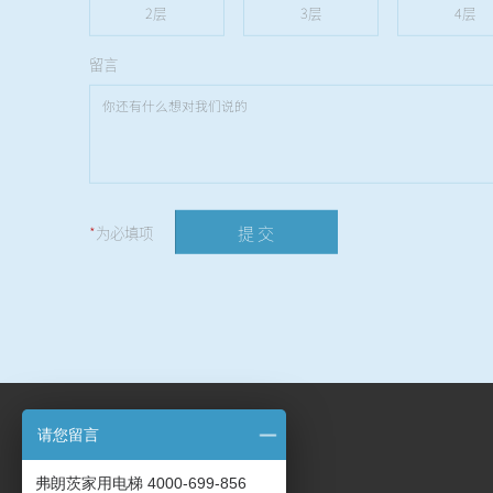
2层
3层
4层
留言
提 交
*
为必填项
请您留言
联系我们
弗朗茨家用电梯 4000-699-856