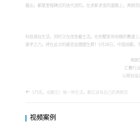
展出，都是里程碑式的迭代进阶。在求新求变的道路上，弗朗茨
科技源自生活，同时又在改变着生活。在别墅家用电梯的赛道上
美学之力，将在此次的展览会熠熠生辉！5月28日，中国成都，
弗朗
汇聚行
以原创设
5月底，成都见！每一种生活，都应该有自己的弗朗茨
视频案例