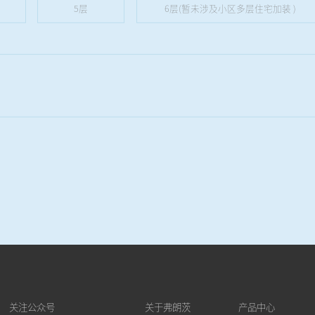
5层
6层(暂未涉及小区多层住宅加装 )
关注公众号
关于弗朗茨
产品中心