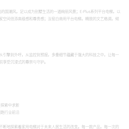
尚的国潮风，足以成为别墅生活的一道绚丽风景；E-Plus系列平台电梯，以
家空间倍添高级感和尊贵感；汝窑白商用平台电梯，精致的文艺格调，倾
从引擎到外呼，从监控到预报，多重细节蕴藏于强大的科技之中，让每一
前享受沉浸式的尊崇与守护。
在探索中求新
领跑行业前沿
不断地探索着家用电梯对于未来人居生活的改变。每一款产品，每一次的