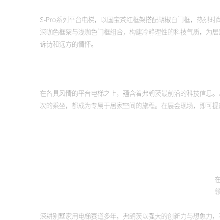
S-Pro系列平台电梯，以国宝茶红框架搭配胡椒白门框，热烈时
深咖色框架与浅咖色门框组合，构建冷静理性的科技气质，为居
诉诗和远方的情怀。
在各具风情的平台电梯之上，蕴含着弗朗茨最前沿的科技信息。
次的乘坐，都成为专属于居家空间的旅程。在展会现场，即可提
深耕别墅家用电梯赛道多年，弗朗茨以强大的创新力与想象力，