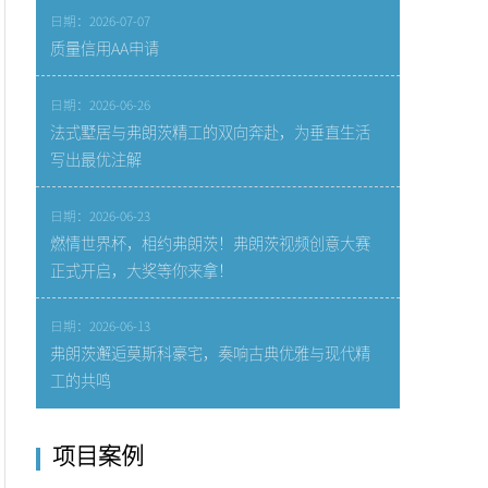
日期：2026-07-07
质量信用AA申请
日期：2026-06-26
法式墅居与弗朗茨精工的双向奔赴，为垂直生活
写出最优注解
日期：2026-06-23
燃情世界杯，相约弗朗茨！弗朗茨视频创意大赛
正式开启，大奖等你来拿！
日期：2026-06-13
弗朗茨邂逅莫斯科豪宅，奏响古典优雅与现代精
工的共鸣
项目案例