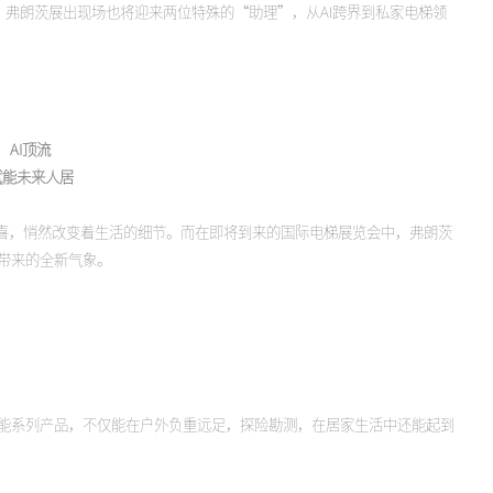
，弗朗茨展出现场也将迎来两位特殊的“助理”，从AI跨界到私家电梯领
AI顶流
赋能未来人居
惊喜，悄然改变着生活的细节。而在即将到来的国际电梯展览会中，弗朗茨
带来的全新气象。
能系列产品，不仅能在户外负重远足，探险勘测，在居家生活中还能起到