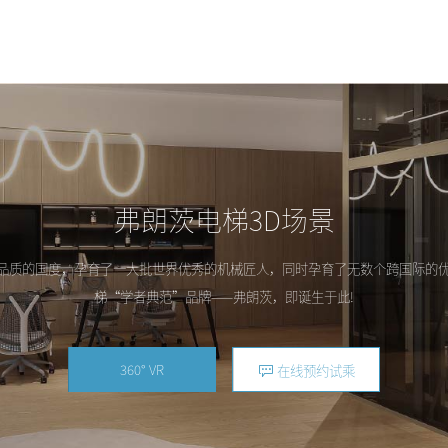
弗朗茨电梯3D场景
品质的国度，孕育了一大批世界优秀的机械匠人，同时孕育了无数个跨国际的
梯“学者典范”品牌——弗朗茨，即诞生于此!
360° VR
在线预约试乘