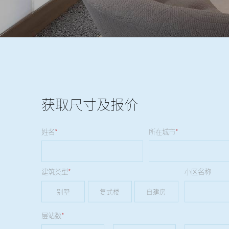
获取尺寸及报价
姓名
*
所在城市
*
建筑类型
*
小区名称
别墅
复式楼
自建房
层站数
*