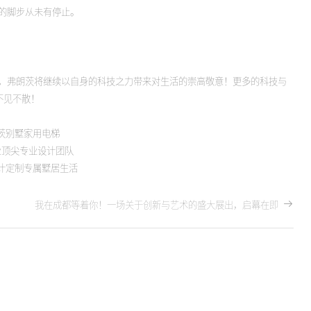
的脚步从未有停止。
，弗朗茨将继续以自身的科技之力带来对生活的崇高敬意！更多的科技与
不见不散！
茨别墅家用电梯
业顶尖专业设计团队
计定制专属墅居生活
我在成都等着你！一场关于创新与艺术的盛大展出，启幕在即