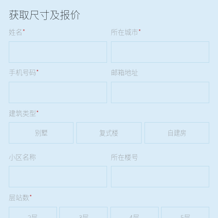
获取尺寸及报价
姓名
*
所在城市
*
手机号码
*
邮箱地址
建筑类型
*
别墅
复式楼
自建房
小区名称
所在楼号
层站数
*
2层
3层
4层
5层