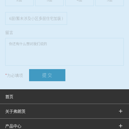
6层(暂未涉及小区多层住宅加装 )
留言
提 交
*
为必填项
首页
关于弗朗茨
产品中心