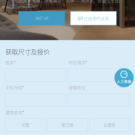
性的家用电梯“学者典范”品牌——弗朗茨，即诞生于此!
360° VR
在线预约试乘
获取尺寸及报价
姓名
*
所在城市
*
手机号码
*
邮箱地址
建筑类型
*
别墅
复式楼
自建房