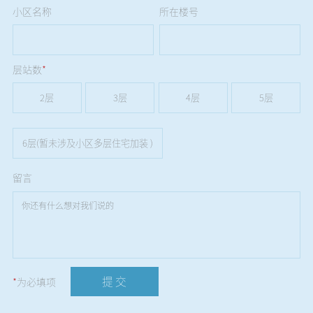
小区名称
所在楼号
层站数
*
2层
3层
4层
5层
6层(暂未涉及小区多层住宅加装 )
留言
提 交
*
为必填项