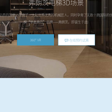
弗朗茨电梯3D场景
品质的国度，孕育了一大批世界优秀的机械匠人，同时孕育了无数个跨国际的
梯“学者典范”品牌——弗朗茨，即诞生于此!
360° VR
在线预约试乘