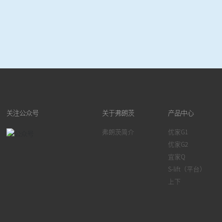
关注公众号
关于弗朗茨
产品中心
弗朗茨简介
优家G1
优家G2
宜家Q
S-lift（平台）
上下