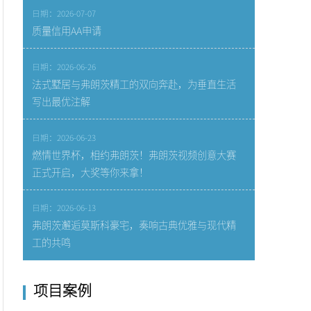
日期：2026-07-07
质量信用AA申请
日期：2026-06-26
法式墅居与弗朗茨精工的双向奔赴，为垂直生活
写出最优注解
日期：2026-06-23
燃情世界杯，相约弗朗茨！弗朗茨视频创意大赛
正式开启，大奖等你来拿！
日期：2026-06-13
弗朗茨邂逅莫斯科豪宅，奏响古典优雅与现代精
工的共鸣
项目案例