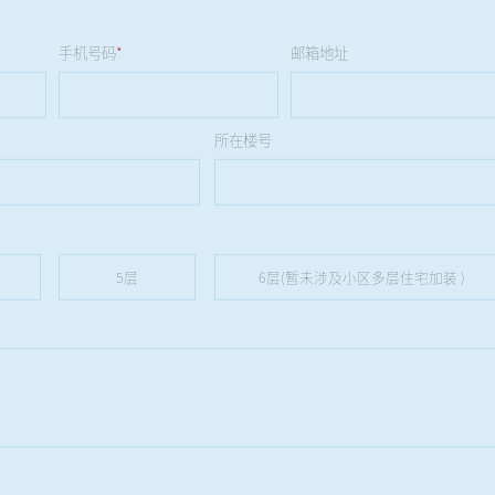
手机号码
*
邮箱地址
所在楼号
5层
6层(暂未涉及小区多层住宅加装 )