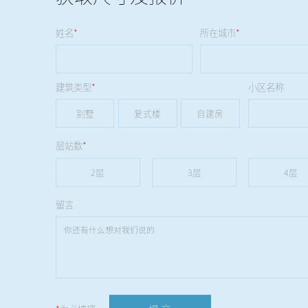
姓名
*
所在城市
*
建筑类型
*
小区名称
别墅
复式楼
自建房
层站数
*
2层
3层
4层
留言