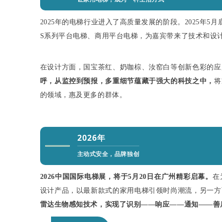
2025年的电梯行业进入了高质量发展的阶段。2025年
S系列平台电梯、商用平台电梯，为嘉宾带来了技术和设
在设计方面，国宝茶红、奶咖棕、汝窑白等创新色彩的应
呼，从监控到预报，多重细节蕴藏于强大的科技之中，
将
的领域，惠及更多的群体。
2026年
主动式安全，品牌独创
2026中国国际电梯展，将于5月20日在广州精彩启幕。
在
设计产品，以最新款式的家用电梯引领时尚潮流，另一方
雷达生物感知技术，实现了识别——响应——通知——善