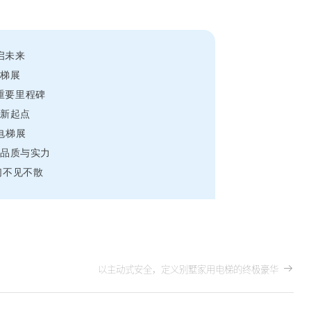
启未来
电梯展
重要里程碑
的新起点
际电梯展
的品质与实力
们不见不散
以主动式安全，定义别墅家用电梯的终极豪华