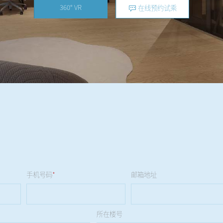
360° VR
在线预约试乘
手机号码
*
邮箱地址
所在楼号