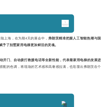
登陆上海，在为期4天的展会中，
弗朗茨精准把握人工智能热潮与国
，赋予了别墅家用电梯更加鲜活的灵魂。
动开门、自动拨打救援电话等全新性能，
代表着家用电梯的发展进
搭配的色调，将现场的艺术感和高奢感拉满，也彰显出弗朗茨在个