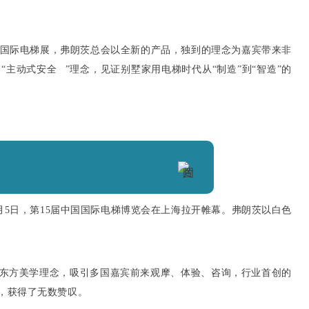
的中国国际电梯展，弗朗茨总会以全新的产品，独到的理念为嘉宾带来非
“
主动式安全
”理念，见证别墅家用电梯时代从“制造”到“智造”的
7月5日，第15届中国国际电梯博览会在上海拉开帷幕。
弗朗茨以白色
东方美学理念，吸引多国嘉宾前来观摩、体验、咨询，行业首创的
，获得了无数赞叹。