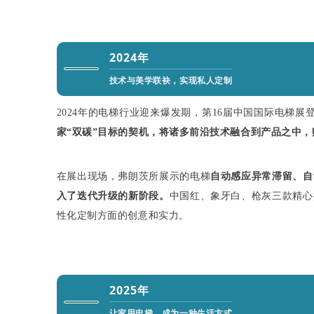
2024年
技术与美学联袂，实现私人定制
2024年的电梯行业迎来爆发期，第16届中国国际电梯展
家“双碳”目标的契机，将诸多前沿技术融合到产品之中
在展出现场，弗朗茨所展示的电梯
自动感应异常滞留、自
入了迭代升级的新阶段。
中国红、象牙白、枪灰三款精心
性化定制方面的创意和实力。
2025年
让家用电梯，成为一种生活方式