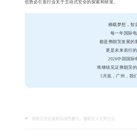
也势必引发行业关于主动式安全的探索和研发。
梯载梦想，智
每一年国际
都是弗朗茨发展的
更是未来前行
2026中国国
将继续见证弗朗茨
5月底，广州，我
弗朗茨进驻莫斯科绿色豪宅，重新定义无界生活