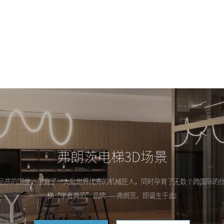
弗朗茨电梯3D场景
品质的国度，孕育了一大批世界优秀的机械匠人，同时孕育了无数个跨国际的
梯“学者典范”品牌——弗朗茨，即诞生于此!