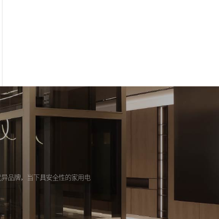
优异品牌，当下具安全性的家用电