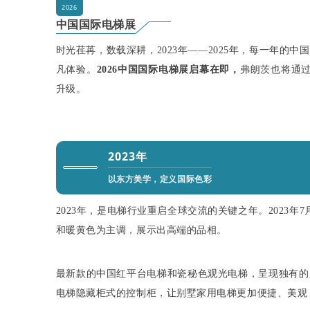
2026
中国国际电梯展
时光荏苒，数载深耕，2023年——2025年，每一年
凡体验。
2026中国国际电梯展启幕在即，
弗朗茨也将通过
升级。
2023年
以东方美学，定义国际色彩
2023年，是电梯行业重启全球交流的关键之年。2023年
和暖黄色为主调，展示出高端的品相。
最新款的中国红平台电梯和瓷秘色观光电梯，呈现独有的
电梯隐藏柜式的控制柜，让别墅家用电梯更加便捷、美观