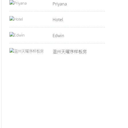
Priyana
Hotel
Edwin
温州天曜序样板房