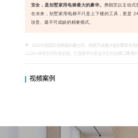
安全，是别墅家用电梯最大的豪华。
弗朗茨以主动式
在未来，别墅家用电梯不只是上下楼的工具，更是 2
珍贵、最不可或缺的精奢模式。
2026中国国际电梯展启幕在即，弗朗茨诚邀共鉴别墅家用电
以220+体验空间布局全球，打造美学与安全共生的品牌口碑 图
视频案例