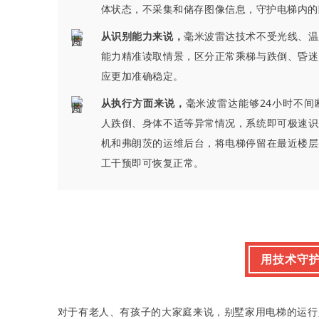
体状态，不采集和储存图像信息，守护电梯内的
从识别能力来说，
毫米波雷达技术不受光线、温
能力精准读取情景，区分正常乘梯与跌倒、昏迷
应更加准确稳定。
从执行方面来说，
毫米波雷达能够24小时不
人跌倒、身体不适等异常情况，系统即可极速识
机和弗朗茨的运维后台，将电梯停留在最近楼层
工干预即可恢复正常。
用技术守
对于有老人、有孩子的大家庭来说，别墅家用电梯的运行