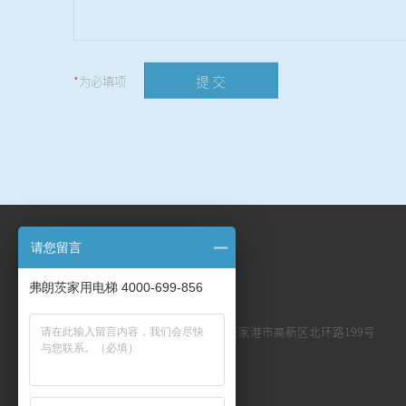
提 交
*
为必填项
请您留言
联系我们
弗朗茨家用电梯 4000-699-856
地址：江苏省苏州市张家港市高新区北环路199号
电话：0512-55600200