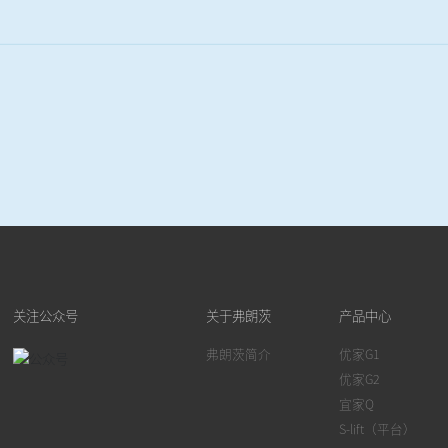
关注公众号
关于弗朗茨
产品中心
弗朗茨简介
优家G1
优家G2
宜家Q
S-lift（平台）