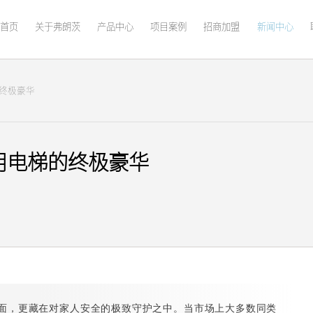
首页
关于弗朗茨
产品中心
项目案例
招商加盟
新闻中心
终极豪华
用电梯的终极豪华
面，更藏在对家人安全的极致守护之中。当市场上大多数同类