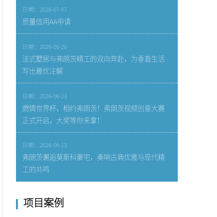
日期：2026-07-07
质量信用AA申请
日期：2026-06-26
法式墅居与弗朗茨精工的双向奔赴，为垂直生活
写出最优注解
日期：2026-06-23
燃情世界杯，相约弗朗茨！弗朗茨视频创意大赛
正式开启，大奖等你来拿！
日期：2026-06-13
弗朗茨邂逅莫斯科豪宅，奏响古典优雅与现代精
工的共鸣
项目案例