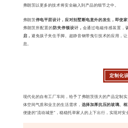
弗朗茨以更多的技术将安全融入到产品的细节之中。
弗朗茨
停电平层设计，应对别墅断电意外的发生，即使家
弗朗茨所配置的
防夹停顿设计，
会通过电磁传感装置，
启，
避免孩子夹住手脚。超静音钢带曳引技术的应用，让
息。
定制化
现代化的自有工厂车间，给予了弗朗茨强大的产品定制实
体空间气质和业主的生活需求，
选择加厚抗压的玻璃、框
便捷的“流动城堡”，稳稳托举家人的上下出行，实现对安