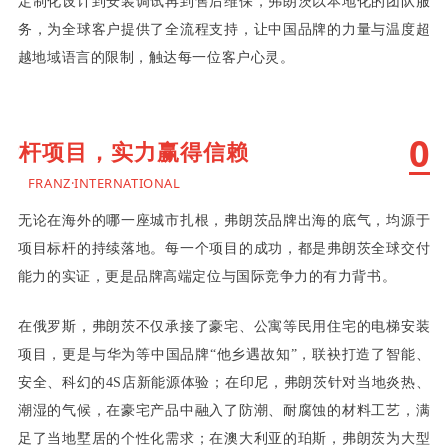
定制化设计到安装调试再到售后维保，弗朗茨以本地化的团队服
务，为全球客户提供了全流程支持，让中国品牌的力量与温度超
越地域语言的限制，触达每一位客户心灵。
0
标杆项目，实力赢得信赖
FRANZ·INTERNATIONAL
无论在海外的哪一座城市扎根，弗朗茨品牌出海的底气，均源于
项目标杆的持续落地。每一个项目的成功，都是弗朗茨全球交付
能力的实证，更是品牌高端定位与国际竞争力的有力背书。
在俄罗斯，弗朗茨不仅承接了豪宅、公寓等民用住宅的电梯安装
项目，更是与华为等中国品牌“他乡遇故知”，联袂打造了智能、
安全、科幻的4S店新能源体验；在印尼，弗朗茨针对当地炎热、
潮湿的气候，在豪宅产品中融入了防潮、耐腐蚀的材料工艺，满
足了当地墅居的个性化需求；在澳大利亚的珀斯，弗朗茨为大型