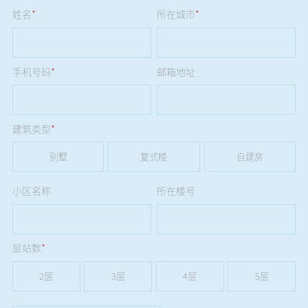
姓名
*
所在城市
*
手机号码
*
邮箱地址
建筑类型
*
别墅
复式楼
自建房
小区名称
所在楼号
层站数
*
2层
3层
4层
5层