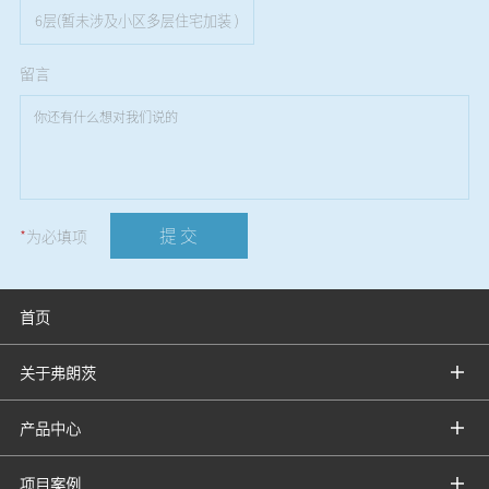
6层(暂未涉及小区多层住宅加装 )
留言
提 交
*
为必填项
首页
关于弗朗茨
产品中心
项目案例