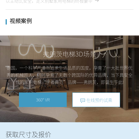
以主动式安全，定义别墅家用电梯的终极豪华
视频案例
弗朗茨电梯3D场景
德国，一个科学严谨而追求生活品质的国度，孕育了一大批世界优
秀的机械匠人，同时孕育了无数个跨国际的优异品牌，当下具安全
性的家用电梯“学者典范”品牌——弗朗茨，即诞生于此!
360° VR
在线预约试乘
获取尺寸及报价